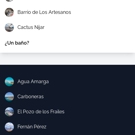
Barrio de Los Artesanos
Cactus Nijar
¿Un baño?
Agua Amarga
Carboneras
El Pozo de los Frailes
Fernán Pérez