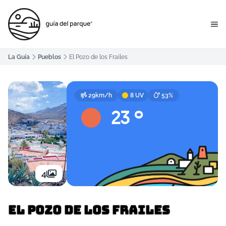
La Guía
Pueblos
El Pozo de los Frailes
29km/h
8 UV
53%
23 º
4
El Pozo de los Frailes