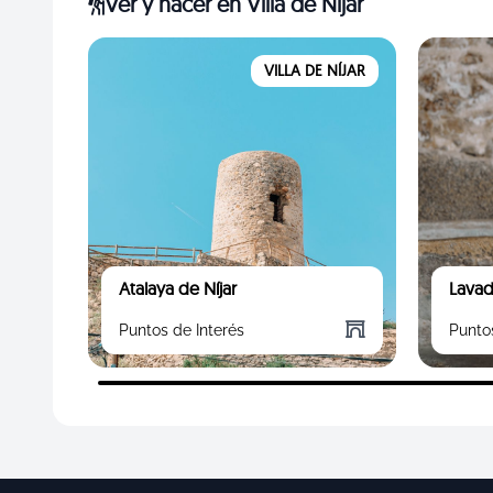
Ver y hacer
en Villa de Níjar
VILLA DE NÍJAR
Atalaya de Níjar
Lavad
Puntos de Interés
Punto