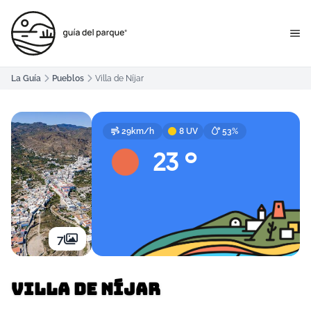
La Guía
Pueblos
Villa de Níjar
29km/h
8 UV
53%
23 º
7
Villa de Níjar