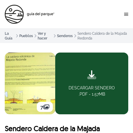
La
Ver y
Sendero Caldera de la Majada
Pueblos
Senderos
Guía
hacer
Redonda
DESCARGAR SENDERO
.PDF - 1.57MB
7
Sendero Caldera de la Majada