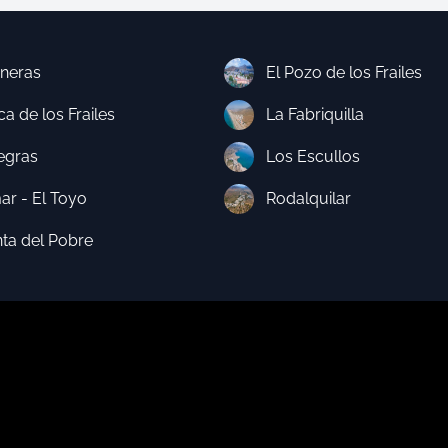
neras
El Pozo de los Frailes
a de los Frailes
La Fabriquilla
egras
Los Escullos
ar - El Toyo
Rodalquilar
nta del Pobre