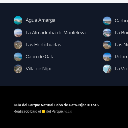
Agua Amarga
Carbo
La Almadraba de Monteleva
La Boc
Las Hortichuelas
Las N
Cabo de Gata
Retam
Villa de Níjar
La Ve
Guía del Parque Natural Cabo de Gata-Níjar © 2026
Realizado bajo el
del Parque.
v1.1.0