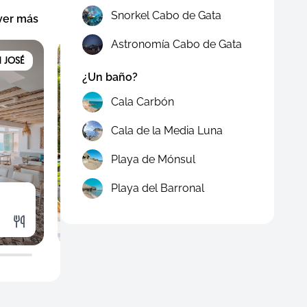
Snorkel Cabo de Gata
ver más
Astronomía Cabo de Gata
 JOSÉ
SAN JOSÉ
¿Un baño?
Cala Carbón
Cala de la Media Luna
Playa de Mónsul
Playa del Barronal
El Óctopus
Pizze
Restaurantes
Resta