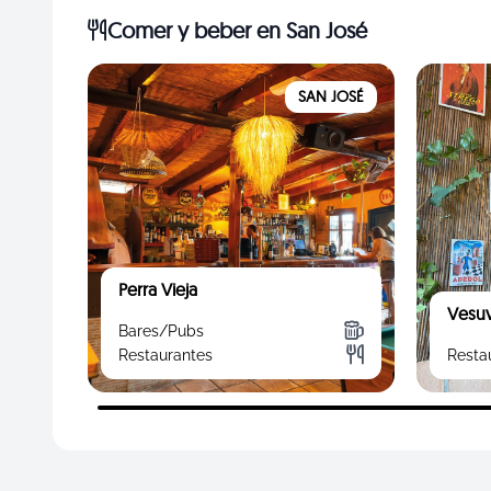
Comer y beber
en San José
SAN JOSÉ
Perra Vieja
Vesuv
Bares/Pubs
Restaurantes
Resta