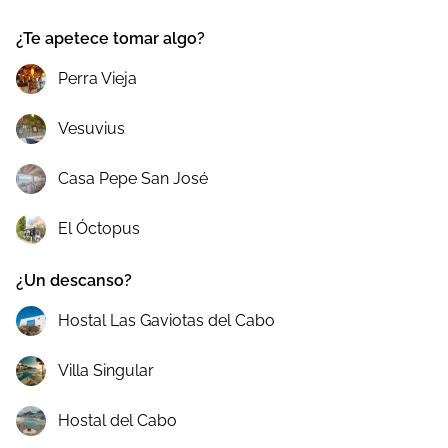
¿Te apetece tomar algo?
Perra Vieja
Vesuvius
Casa Pepe San José
El Óctopus
¿Un descanso?
Hostal Las Gaviotas del Cabo
Villa Singular
Hostal del Cabo