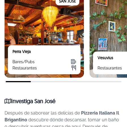
SAN JOSÉ
Perra Vieja
Vesuvius
Bares/Pubs
Restaurantes
Restaurantes
Investiga San José
Después de saborear las delicias de
Pizzeria Italiana Il
Brigantino
descubre dónde descansar, tomar un baño
o descubrir aventuras cerca de aquí.
Después de