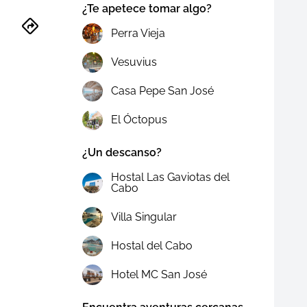
¿Te apetece tomar algo?
Perra Vieja
Vesuvius
Casa Pepe San José
El Óctopus
¿Un descanso?
Hostal Las Gaviotas del
Cabo
Villa Singular
Hostal del Cabo
Hotel MC San José