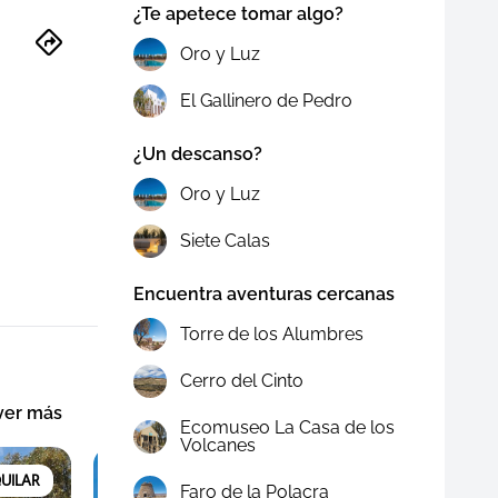
¿Te apetece tomar algo?
Oro y Luz
El Gallinero de Pedro
¿Un descanso?
Oro y Luz
Siete Calas
Encuentra aventuras cercanas
Torre de los Alumbres
Cerro del Cinto
ver más
Ecomuseo La Casa de los
Volcanes
UILAR
RODALQUILAR
Faro de la Polacra