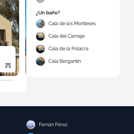
¿Un baño?
Cala de los Monteses
Cala del Carnaje
Cala de la Polacra
Faro de la Polacra
Mira
Cala Bergantín
Puntos de Interés
Punto
Fernán Pérez