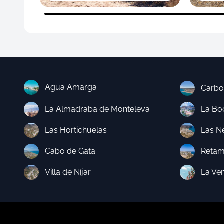
Agua Amarga
Carbo
La Almadraba de Monteleva
La Boc
Las Hortichuelas
Las N
Cabo de Gata
Retam
Villa de Níjar
La Ve