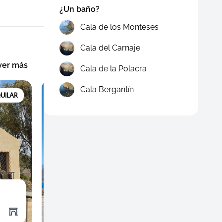
¿Un baño?
Cala de los Monteses
Cala del Carnaje
ver más
Cala de la Polacra
Cala Bergantín
UILAR
RODALQUILAR
Faro de la Polacra
Mira
Puntos de Interés
Punto