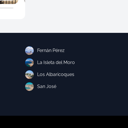
Fernán Pérez
La Isleta del Moro
Los Albaricoques
San José