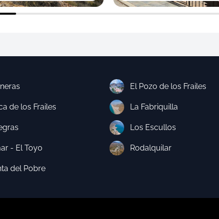
neras
El Pozo de los Frailes
a de los Frailes
La Fabriquilla
egras
Los Escullos
ar - El Toyo
Rodalquilar
nta del Pobre