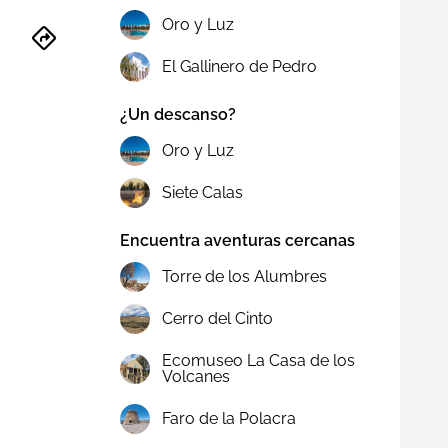
Oro y Luz
El Gallinero de Pedro
¿Un descanso?
Oro y Luz
Siete Calas
Encuentra aventuras cercanas
Torre de los Alumbres
Cerro del Cinto
Ecomuseo La Casa de los
Volcanes
Faro de la Polacra