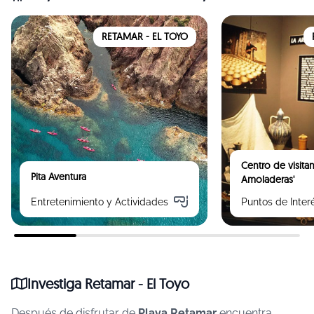
RETAMAR - EL TOYO
Centro de visitan
Pita Aventura
Amoladeras'
Entretenimiento y Actividades
Puntos de Inter
Investiga Retamar - El Toyo
Después de disfrutar de
Playa Retamar
encuentra