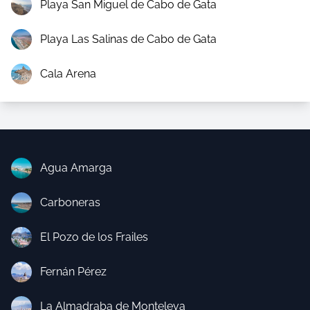
Playa San Miguel de Cabo de Gata
Playa Las Salinas de Cabo de Gata
Cala Arena
Agua Amarga
Carboneras
El Pozo de los Frailes
Fernán Pérez
La Almadraba de Monteleva