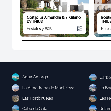
Cortijo La Almendra & El Gitano
Bouti
by THIUS
THIU
Hostales y B&B
Hotel
Agua Amarga
Carbo
La Almadraba de Monteleva
La Boc
Las Hortichuelas
Las N
Cabo de Gata
Retam