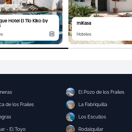
que Hotel El Tío Kiko by
miKasa
S
es
Hoteles
neras
El Pozo de los Frailes
a de los Frailes
La Fabriquilla
egras
Los Escullos
ar - El Toyo
Rodalquilar