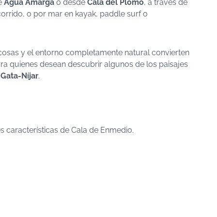
e
Agua Amarga
o desde
Cala del Plomo
, a través de
rido, o por mar en kayak, paddle surf o
ocosas y el entorno completamente natural convierten
ara quienes desean descubrir algunos de los paisajes
Gata-Níjar
.
les características de Cala de Enmedio.