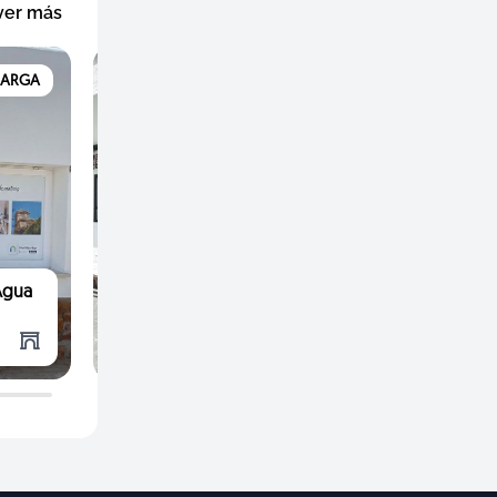
ver más
MARGA
AGUA AMARGA
Agua
Nomad Estilo Agua Amarga
Compras