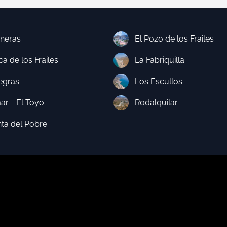
neras
El Pozo de los Frailes
a de los Frailes
La Fabriquilla
egras
Los Escullos
ar - El Toyo
Rodalquilar
nta del Pobre