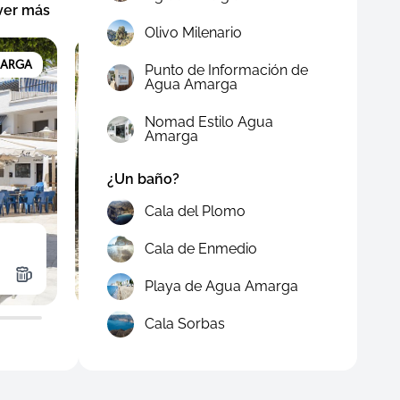
ver más
Olivo Milenario
MARGA
AGUA AMARGA
Punto de Información de
Agua Amarga
Nomad Estilo Agua
Amarga
¿Un baño?
Cala del Plomo
Asador La Chumbera
La Co
Cala de Enmedio
Restaurantes
Resta
Playa de Agua Amarga
Cala Sorbas