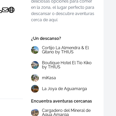
deliciosas opciones para comer
en la zona, el lugar perfecto para
descansar o descubre aventuras
cerca de aquí.
¿Un descanso?
Cortijo La Almendra & El
Gitano by THIUS
Boutique Hotel El Tío Kiko
by THIUS
miKasa
La Joya de Aguamarga
Encuentra aventuras cercanas
Cargadero del Mineral de
Agua Amarga