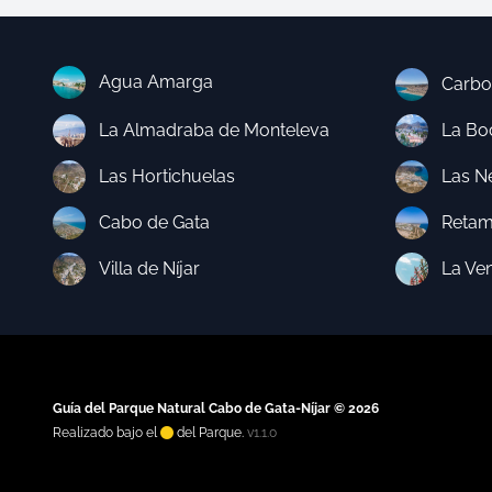
Agua Amarga
Carbo
La Almadraba de Monteleva
La Boc
Las Hortichuelas
Las N
Cabo de Gata
Retam
Villa de Níjar
La Ve
Guía del Parque Natural Cabo de Gata-Níjar © 2026
Realizado bajo el
del Parque.
v1.1.0