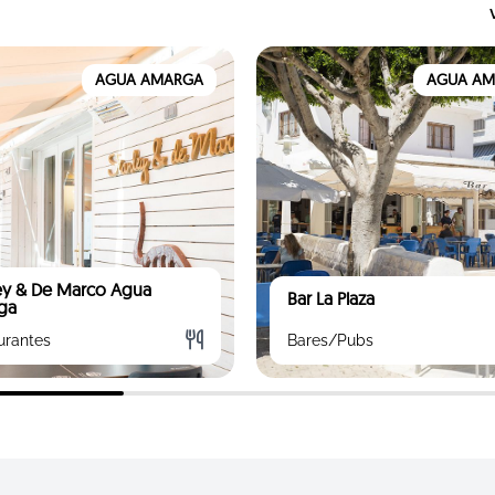
AGUA AMARGA
AGUA A
ey & De Marco Agua
Bar La Plaza
ga
urantes
Bares/Pubs