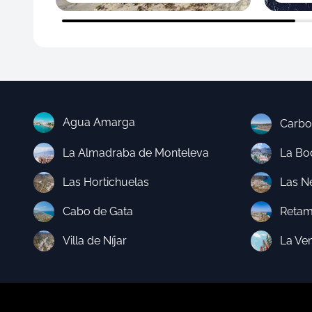
Agua Amarga
Carbo
La Almadraba de Monteleva
La Boc
Las Hortichuelas
Las N
Cabo de Gata
Retam
Villa de Níjar
La Ve