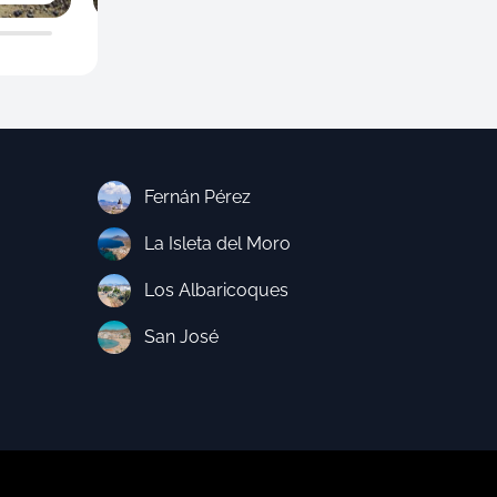
Fernán Pérez
La Isleta del Moro
Los Albaricoques
San José