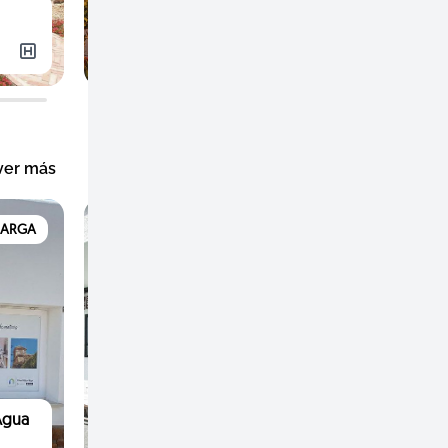
La Joya de Aguamarga
Hoteles
ver más
MARGA
AGUA AMARGA
Agua
Nomad Estilo Agua Amarga