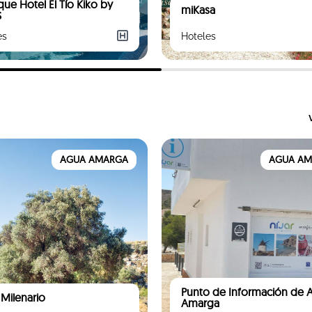
que Hotel El Tío Kiko by
miKasa
S
es
Hoteles
AGUA AMARGA
AGUA A
Punto de Información de 
 Milenario
Amarga