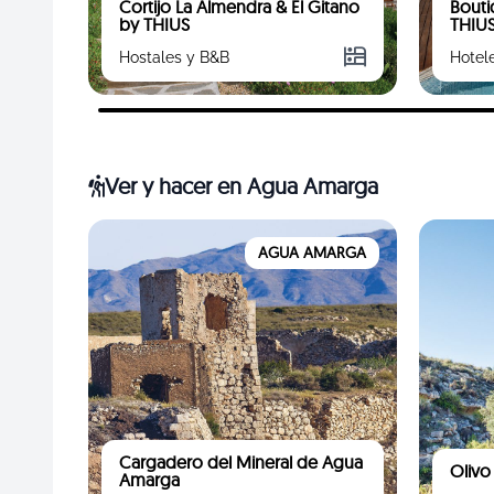
Cortijo La Almendra & El Gitano
Bouti
by THIUS
THIU
Hostales y B&B
Hotel
Ver y hacer
en Agua Amarga
AGUA AMARGA
Cargadero del Mineral de Agua
Olivo
Amarga