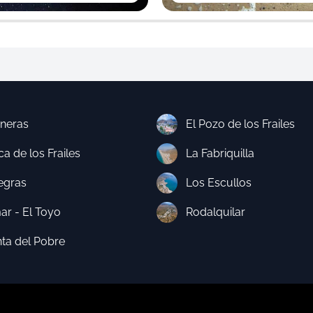
neras
El Pozo de los Frailes
a de los Frailes
La Fabriquilla
egras
Los Escullos
ar - El Toyo
Rodalquilar
nta del Pobre