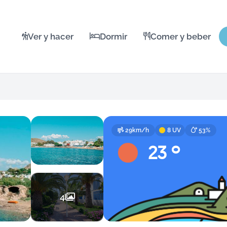
Ver y hacer
Dormir
Comer y beber
29km/h
8 UV
53%
23 º
4