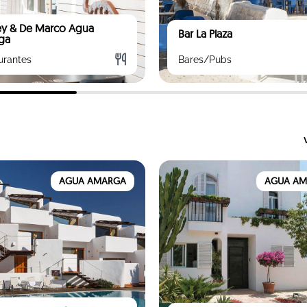
ey & De Marco Agua
Bar La Plaza
ga
urantes
Bares/Pubs
AGUA AMARGA
AGUA A