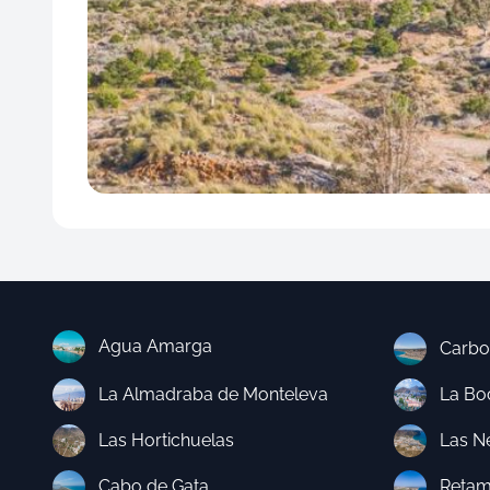
Agua Amarga
Carbo
La Almadraba de Monteleva
La Boc
Las Hortichuelas
Las N
Cabo de Gata
Retam