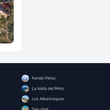
Fernán Pérez
La Isleta del Moro
Los Albaricoques
San José