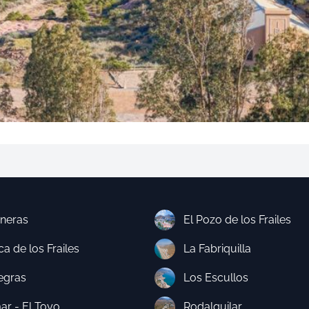
neras
El Pozo de los Frailes
a de los Frailes
La Fabriquilla
egras
Los Escullos
ar - El Toyo
Rodalquilar