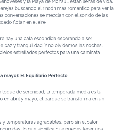
enoveses y la Playa de Mónsul, están llenas de vida.
parejas buscando el rincón más romántico para ver la
 las conversaciones se mezclan con el sonido de las
cado flotan en el aire.
pre hay una cala escondida esperando a ser
e paz y tranquilidad. Y no olvidemos las noches,
 cielos estrellados perfectos para una caminata
 mayo): El Equilibrio Perfecto
un toque de serenidad, la temporada media es tu
 en abril y mayo, el parque se transforma en un
s y temperaturas agradables, pero sin el calor
curridas, lo que significa que puedes tener una